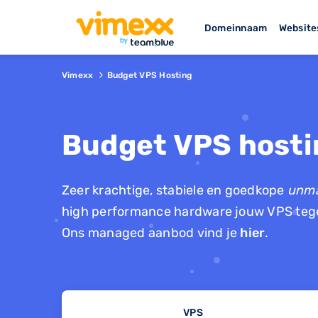
Domeinnaam
Website
Vimexx
Budget VPS Hosting
Budget VPS hosti
Zeer krachtige, stabiele en goedkope
unm
high performance hardware jouw VPS tege
Ons managed aanbod vind je
hier
.
VPS