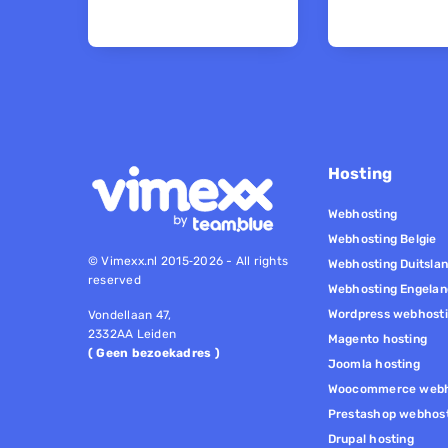
Hosting
Webhosting
Webhosting Belgie
© Vimexx.nl 2015‐2026 - All rights
Webhosting Duitsla
reserved
Webhosting Engelan
Wordpress webhost
Vondellaan 47,
2332AA Leiden
Magento hosting
( Geen bezoekadres )
Joomla hosting
Woocommerce webh
Prestashop webhos
Drupal hosting