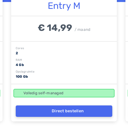
Entry M
€ 14,99
/ maand
Cores
2
RAM
4 Gb
Opslagruimte
100 Gb
Volledig self-managed
Direct bestellen