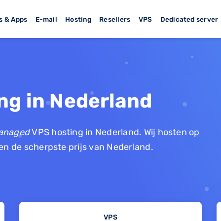
s & Apps
E-mail
Hosting
Resellers
VPS
Dedicated server
ng in Nederland
anaged
VPS hosting in Nederland. Wij hosten op
n de scherpste prijs van Nederland.
VPS