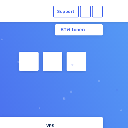
Support
BTW tonen
VPS