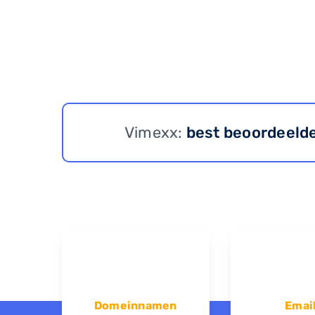
Vimexx:
best beoordeeld
Domeinnamen
Emai