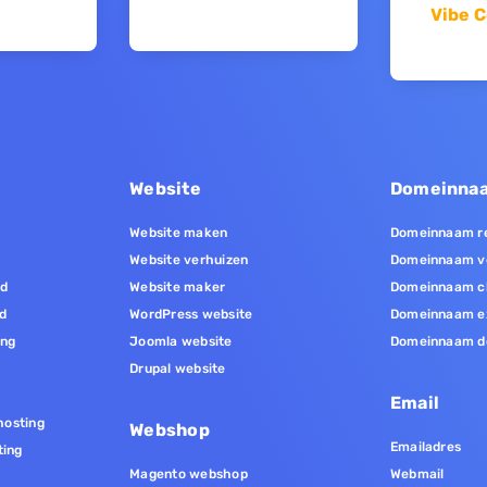
Vibe C
Website
Domeinna
Website maken
Domeinnaam re
Website verhuizen
Domeinnaam v
nd
Website maker
Domeinnaam c
d
WordPress website
Domeinnaam e
ing
Joomla website
Domeinnaam d
Drupal website
Email
osting
Webshop
Emailadres
ting
Magento webshop
Webmail