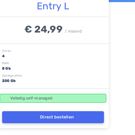
Entry L
€ 24,99
/ maand
Cores
4
RAM
8 Gb
Opslagruimte
200 Gb
Volledig self-managed
Direct bestellen