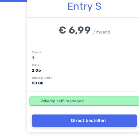
Entry S
€ 6,99
/ maand
Cores
1
RAM
2 Gb
Opslagruimte
50 Gb
Volledig self-managed
Direct bestellen