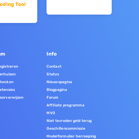
oding Tool
am
Info
gistreren
Contact
erhuizen
Status
hecken
Nieuwspagina
xtensies
Blogpagina
oorverwijzen
Forum
Affiliate programma
MVO
Niet tevreden geld terug
Geschillencommissie
Modelformulier herroeping