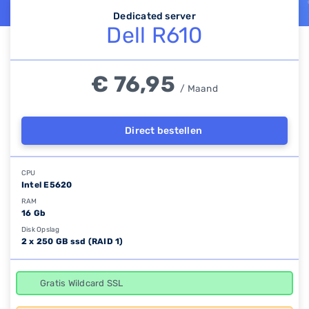
Dedicated server
Dell R610
€ 76,95
/ Maand
Direct bestellen
CPU
Intel E5620
RAM
16 Gb
Disk Opslag
2 x 250 GB ssd (RAID 1)
Gratis Wildcard SSL