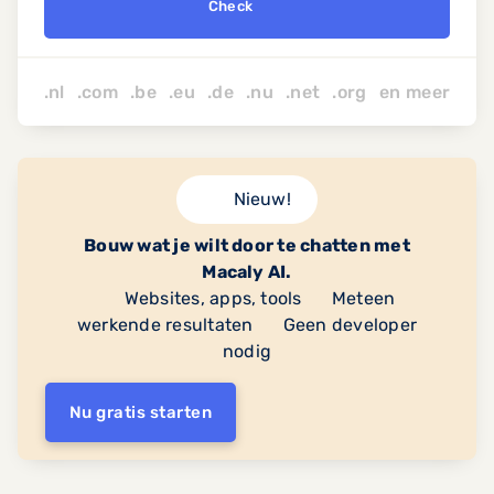
Check
.nl .com .be .eu .de .nu
.net
.org
en
meer
Nieuw!
Bouw wat je wilt door te chatten met
Macaly AI.
Websites, apps, tools
Meteen
werkende resultaten
Geen developer
nodig
Nu gratis starten