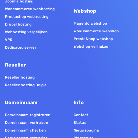
Joomla hosting
Woocommerce webhosting
Webshop
Prestashop webhosting
Magento webshop
Drupal hosting
WooCommerce webshop
Webhosting vergelijken
PrestaShop webshop
VPS
Webshop verhuizen
Dedicated server
Reseller
Reseller hosting
Reseller hosting Belgie
Domeinnaam
Info
Domeinnaam registreren
Contact
Domeinnaam verhuizen
Status
Domeinnaam checken
Nieuwspagina