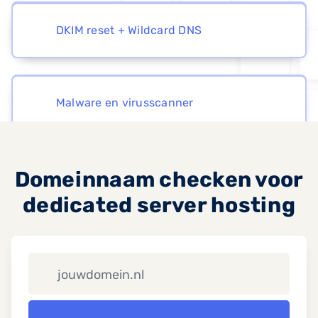
Gitlab
Rainloop
DKIM reset + Wildcard DNS
Office 365 + G Suite module
Malware en virusscanner
Domeinnaam checken voor
Andere applicaties
dedicated server hosting