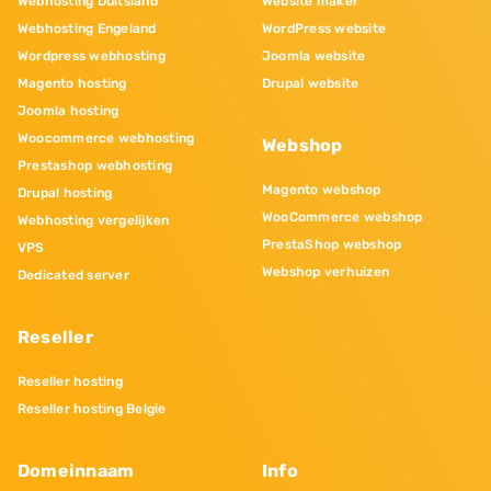
Webhosting Duitsland
Website maker
Webhosting Engeland
WordPress website
Wordpress webhosting
Joomla website
Magento hosting
Drupal website
Joomla hosting
Woocommerce webhosting
Webshop
Prestashop webhosting
Magento webshop
Drupal hosting
WooCommerce webshop
Webhosting vergelijken
PrestaShop webshop
VPS
Webshop verhuizen
Dedicated server
Reseller
Reseller hosting
Reseller hosting Belgie
Domeinnaam
Info