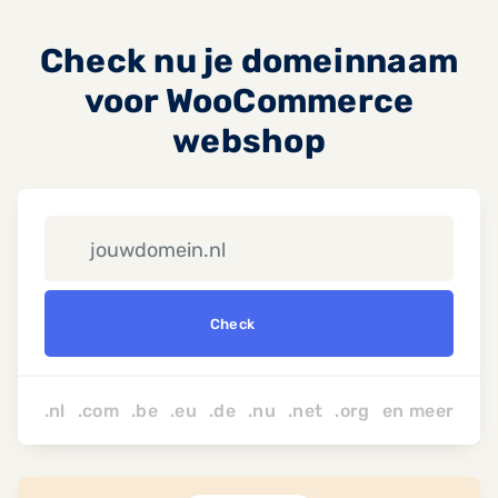
Check nu je domeinnaam
voor WooCommerce
webshop
Check
.nl .com .be .eu .de .nu
.net
.org
en
meer