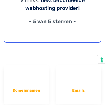
Vimexx:
best beoordeelde
webhosting provider!
- 5 van 5 sterren -
Domeinnamen
Emails