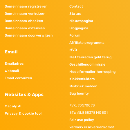
Domeinnaam registreren
Contact
Domeinnaam verhuizen
Status
Domeinnaam checken
Nieuwspagina
Domeinnaam extensies
Blogpagina
Domeinnaam doorverwijzen
Forum
Affiliate programma
MVO
Email
Niet tevreden geld terug
Emailadres
Geschillencommissie
Webmail
Modelformulier herroeping
Email verhuizen
Klokkenluiders
Misbruik melden
Bug bounty
Websites & Apps
KVK: 70570078
Macaly AI
BTW:NL858378140B01
Privacy & cookie tool
Fair use policy
Verwerkersovereenkomst