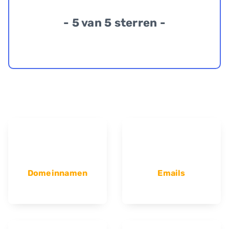
- 5 van 5 sterren -
Domeinnamen
Emails