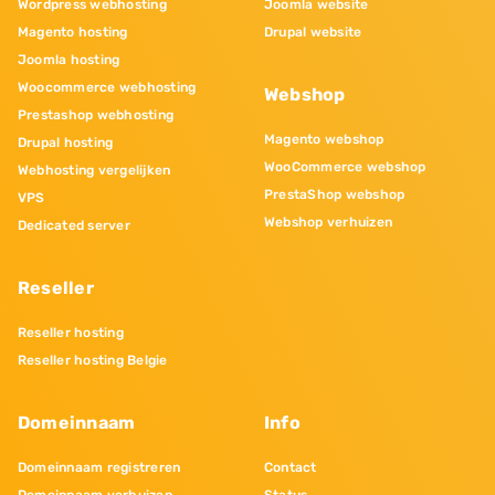
Wordpress webhosting
Joomla website
Magento hosting
Drupal website
Joomla hosting
Woocommerce webhosting
Webshop
Prestashop webhosting
Magento webshop
Drupal hosting
WooCommerce webshop
Webhosting vergelijken
PrestaShop webshop
VPS
Webshop verhuizen
Dedicated server
Reseller
Reseller hosting
Reseller hosting Belgie
Domeinnaam
Info
Domeinnaam registreren
Contact
Domeinnaam verhuizen
Status