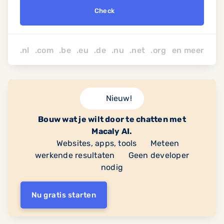
Check
.nl .com .be .eu .de .nu
.net
.org
en
meer
Nieuw!
Bouw wat je wilt door te chatten met
Macaly AI.
Websites, apps, tools
Meteen
werkende resultaten
Geen developer
nodig
Nu gratis starten