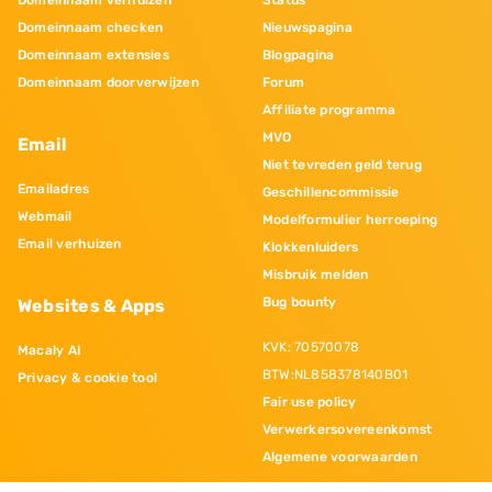
Domeinnaam checken
Nieuwspagina
Domeinnaam extensies
Blogpagina
Domeinnaam doorverwijzen
Forum
Affiliate programma
MVO
Email
Niet tevreden geld terug
Emailadres
Geschillencommissie
Webmail
Modelformulier herroeping
Email verhuizen
Klokkenluiders
Misbruik melden
Bug bounty
Websites & Apps
KVK: 70570078
Macaly AI
BTW:NL858378140B01
Privacy & cookie tool
Fair use policy
Verwerkersovereenkomst
Algemene voorwaarden