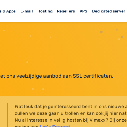
s & Apps
E-mail
Hosting
Resellers
VPS
Dedicated server
et ons veelzijdige aanbod aan SSL certificaten.
Wat leuk dat je geinteresseerd bent in ons nieuwe 
zullen we deze gaan uitrollen en kan ook jij hier n
Nu al interesse in veilig hosten bij Vimexx? Bij on
maken van
Let's Encrypt
.