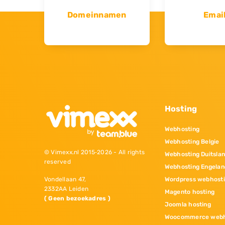
Domeinnamen
Emai
Hosting
Webhosting
Webhosting Belgie
© Vimexx.nl 2015‐2026 - All rights
Webhosting Duitsla
reserved
Webhosting Engelan
Wordpress webhost
Vondellaan 47,
2332AA Leiden
Magento hosting
( Geen bezoekadres )
Joomla hosting
Woocommerce webh