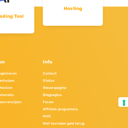
Hosting
oding Tool
am
Info
gistreren
Contact
erhuizen
Status
hecken
Nieuwspagina
xtensies
Blogpagina
oorverwijzen
Forum
Affiliate programma
MVO
Niet tevreden geld terug