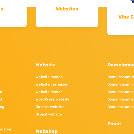
ls
Websites
Vibe C
Website
Domeinna
Website maken
Domeinnaam re
Website verhuizen
Domeinnaam v
nd
Website maker
Domeinnaam c
d
WordPress website
Domeinnaam e
ing
Joomla website
Domeinnaam d
Drupal website
Email
osting
Webshop