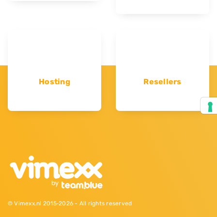
Hosting
Resellers
© Vimexx.nl 2015‐2026 - All rights reserved