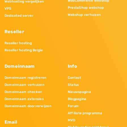
WooCommerce webshop
Webhosting vergelijken
PrestaShop webshop
VPS
Webshop verhuizen
Dedicated server
Reseller
Reseller hosting
Reseller hosting Belgie
Domeinnaam
Info
Domeinnaam registreren
Contact
Domeinnaam verhuizen
Status
Domeinnaam checken
Nieuwspagina
Domeinnaam extensies
Blogpagina
Domeinnaam doorverwijzen
Forum
Affiliate programma
MVO
Email