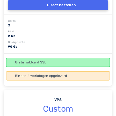
Direct bestellen
Cores
2
RAM
2 Gb
Opslagruimte
90 Gb
Gratis Wildcard SSL
Binnen 4 werkdagen opgeleverd
VPS
Custom