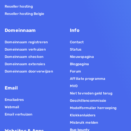
Reseller hosting
Reseller hosting Belgie
Domeinnaam
Info
Domeinnaam registreren
Contact
Domeinnaam verhuizen
Status
Domeinnaam checken
Nieuwspagina
Domeinnaam extensies
Blogpagina
Domeinnaam doorverwijzen
Forum
Affiliate programma
MVO
Email
Niet tevreden geld terug
Emailadres
Geschillencommissie
Webmail
Modelformulier herroeping
Email verhuizen
Klokkenluiders
Misbruik melden
Bug bounty
Websites & Apps