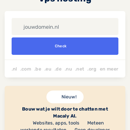
Check
.nl .com .be .eu .de .nu
.net
.org
en
meer
Nieuw!
Bouw wat je wilt door te chatten met
Macaly AI.
Websites, apps, tools
Meteen
werkende resultaten
Geen developer