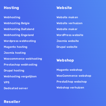
Hosting
Website
Webhosting
Website maken
Webhosting Belgie
Website verhuizen
Webhosting Duitsland
Website maker
Webhosting Engeland
WordPress website
Wordpress webhosting
Joomla website
Magento hosting
Drupal website
Joomla hosting
Woocommerce webhosting
Webshop
Prestashop webhosting
Magento webshop
Drupal hosting
WooCommerce webshop
Webhosting vergelijken
PrestaShop webshop
VPS
Webshop verhuizen
Dedicated server
Reseller