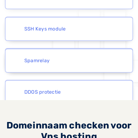
DKIM reset + Wildcard DNS
SSH Keys module
Malwarescanner
Installatron
Spamrelay
Softaculous
DDOS protectie
Domeinnaam checken voor
Andere applicaties
Vps hosting