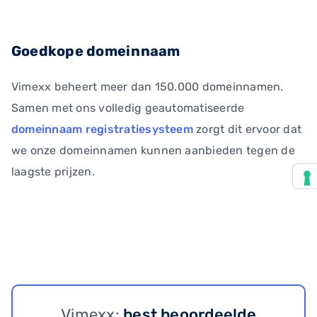
Goedkope domeinnaam
Vimexx beheert meer dan 150.000 domeinnamen.
Samen met ons volledig geautomatiseerde
domeinnaam registratiesysteem
zorgt dit ervoor dat
we onze domeinnamen kunnen aanbieden tegen de
laagste prijzen.
Vimexx:
best beoordeelde