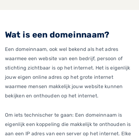
Wat is een domeinnaam?
Een domeinnaam, ook wel bekend als het adres
waarmee een website van een bedrijf, persoon of
stichting zichtbaar is op het internet. Het is eigenlijk
jouw eigen online adres op het grote internet
waarmee mensen makkelijk jouw website kunnen
bekijken en onthouden op het internet.
Om iets technischer te gaan: Een domeinnaam is
eigenlijk een koppeling die makkelijk te onthouden is
aan een IP adres van een server op het internet. Elke