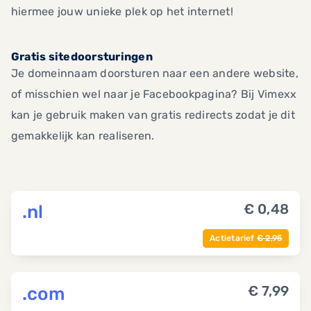
hiermee jouw unieke plek op het internet!
Gratis sitedoorsturingen
Je domeinnaam doorsturen naar een andere website,
of misschien wel naar je Facebookpagina? Bij Vimexx
kan je gebruik maken van gratis redirects zodat je dit
gemakkelijk kan realiseren.
€ 0,48
.nl
Actietarief
€ 2,95
€ 7,99
.com