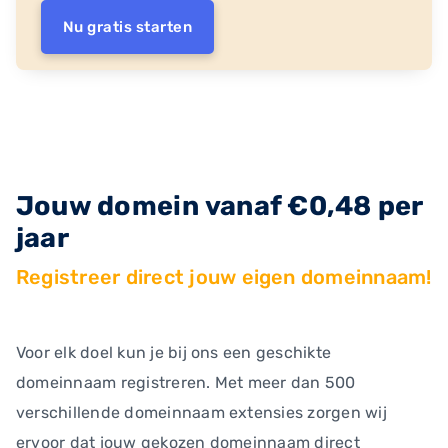
Nu gratis starten
Jouw domein vanaf €0,48 per
jaar
Registreer direct jouw eigen domeinnaam!
Voor elk doel kun je bij ons een geschikte
domeinnaam registreren. Met meer dan 500
verschillende domeinnaam extensies zorgen wij
ervoor dat jouw gekozen domeinnaam direct