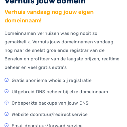
Verhuis jouw domein
Verhuis vandaag nog jouw eigen
domeinnaam!
Domeinnamen verhuizen was nog nooit zo
gemakkelijk. Verhuis jouw domeinnamen vandaag
nog naar de snelst groeiende registrar van de
Benelux en profiteer van de laagste prijzen, realtime
beheer en veel gratis extra's
Gratis anonieme whois bij registratie
Uitgebreid DNS beheer bij elke domeinnaam
Onbeperkte backups van jouw DNS
Website doorstuur/redirect service
Email doorstuur/forward service