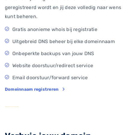
geregistreerd wordt en jij deze volledig naar wens
kunt beheren.
Gratis anonieme whois bij registratie
Uitgebreid DNS beheer bij elke domeinnaam
Onbeperkte backups van jouw DNS
Website doorstuur/redirect service
Email doorstuur/forward service
Domeinnaam registreren