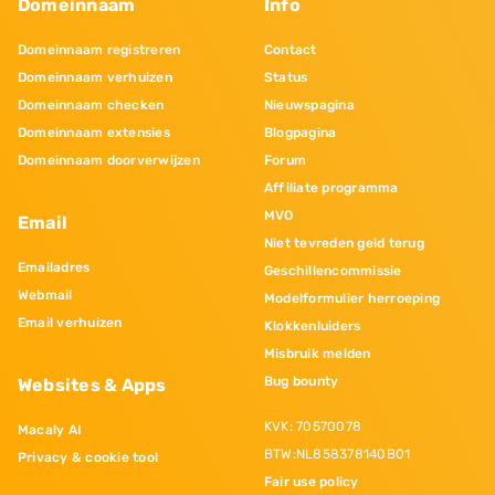
Domeinnaam
Info
Domeinnaam registreren
Contact
Domeinnaam verhuizen
Status
Domeinnaam checken
Nieuwspagina
Domeinnaam extensies
Blogpagina
Domeinnaam doorverwijzen
Forum
Affiliate programma
MVO
Email
Niet tevreden geld terug
Emailadres
Geschillencommissie
Webmail
Modelformulier herroeping
Email verhuizen
Klokkenluiders
Misbruik melden
Bug bounty
Websites & Apps
KVK: 70570078
Macaly AI
BTW:NL858378140B01
Privacy & cookie tool
Fair use policy