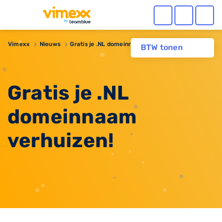
Vimexx
Nieuws
Gratis je .NL domeinnaam verhuizen!
BTW tonen
Gratis je .NL
domeinnaam
verhuizen!