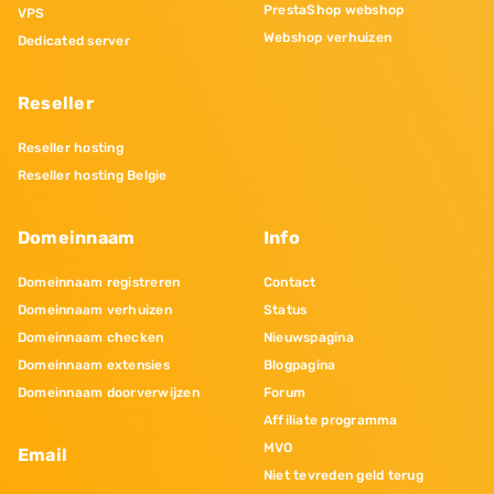
PrestaShop webshop
VPS
Webshop verhuizen
Dedicated server
Reseller
Reseller hosting
Reseller hosting Belgie
Domeinnaam
Info
Domeinnaam registreren
Contact
Domeinnaam verhuizen
Status
Domeinnaam checken
Nieuwspagina
Domeinnaam extensies
Blogpagina
Domeinnaam doorverwijzen
Forum
Affiliate programma
MVO
Email
Niet tevreden geld terug