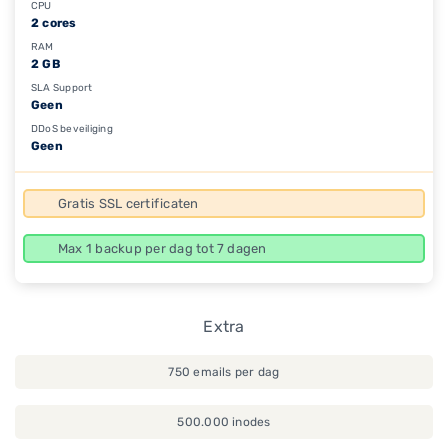
CPU
2 cores
RAM
2 GB
SLA Support
Geen
DDoS beveiliging
Geen
Gratis SSL certificaten
Max 1 backup per dag tot 7 dagen
Extra
750 emails per dag
500.000 inodes