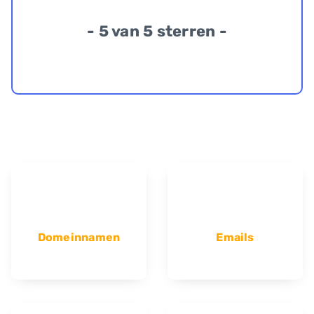
- 5 van 5 sterren -
Domeinnamen
Emails