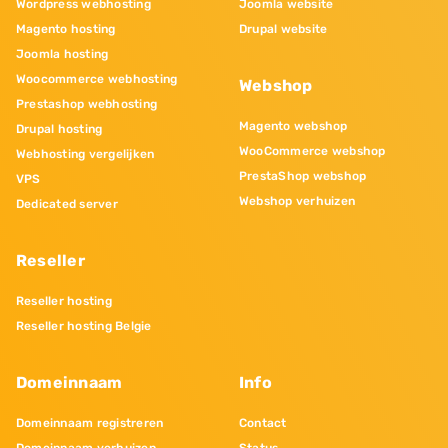
Wordpress webhosting
Joomla website
Magento hosting
Drupal website
Joomla hosting
Woocommerce webhosting
Webshop
Prestashop webhosting
Magento webshop
Drupal hosting
WooCommerce webshop
Webhosting vergelijken
PrestaShop webshop
VPS
Webshop verhuizen
Dedicated server
Reseller
Reseller hosting
Reseller hosting Belgie
Domeinnaam
Info
Domeinnaam registreren
Contact