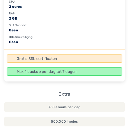
CPU
2 cores
RAM
2 GB
SLA Support
Geen
DDoS beveiliging
Geen
Gratis SSL certificaten
Max 1 backup per dag tot 7 dagen
Extra
750 emails per dag
500.000 inodes