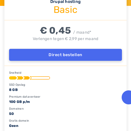
Drupal hosting
Basic
€ 0,45
/ maand*
Verlengen tegen € 2,99 per maand
Direct bestellen
Snelheid
SSD Opslag
8 GB
Premium dataverkeer
100 GB p/m
Domeinen
50
Gratis domein
Geen