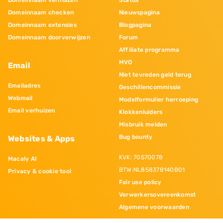
Domeinnaam verhuizen
Status
Domeinnaam checken
Nieuwspagina
Domeinnaam extensies
Blogpagina
Domeinnaam doorverwijzen
Forum
Affiliate programma
MVO
Email
Niet tevreden geld terug
Emailadres
Geschillencommissie
Webmail
Modelformulier herroeping
Email verhuizen
Klokkenluiders
Misbruik melden
Bug bounty
Websites & Apps
KVK: 70570078
Macaly AI
BTW:NL858378140B01
Privacy & cookie tool
Fair use policy
Verwerkersovereenkomst
Algemene voorwaarden