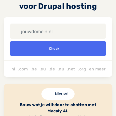
voor Drupal hosting
Check
.nl .com .be .eu .de .nu
.net
.org
en
meer
Nieuw!
Bouw wat je wilt door te chatten met
Macaly AI.