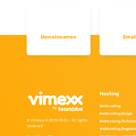
Domeinnamen
Emai
Hosting
Webhosting
Webhosting Belgie
© Vimexx.nl 2015‐2026 - All rights
Webhosting Duitsla
reserved
Webhosting Engelan