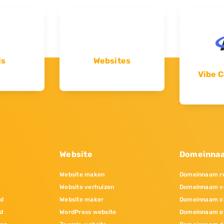
ls
Websites
Vibe C
Website
Domeinna
Website maken
Domeinnaam re
Website verhuizen
Domeinnaam v
nd
Website maker
Domeinnaam c
d
WordPress website
Domeinnaam e