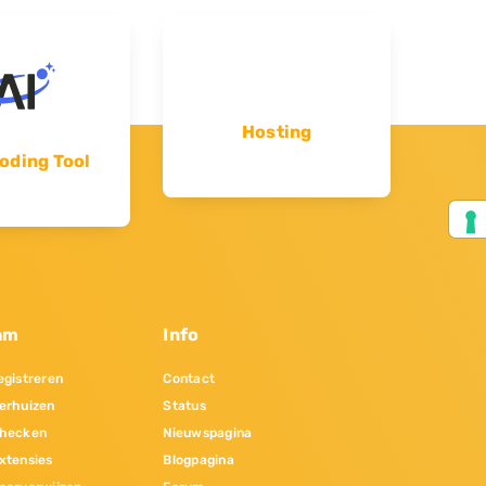
Hosting
oding Tool
am
Info
gistreren
Contact
erhuizen
Status
hecken
Nieuwspagina
xtensies
Blogpagina