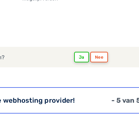
n?
Ja
Nee
e webhosting provider!
- 5 van 