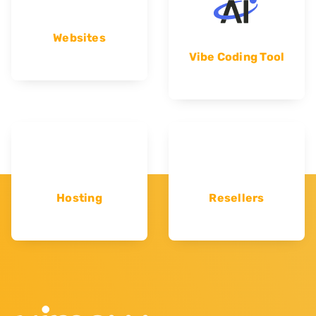
Websites
Vibe Coding Tool
Hosting
Resellers