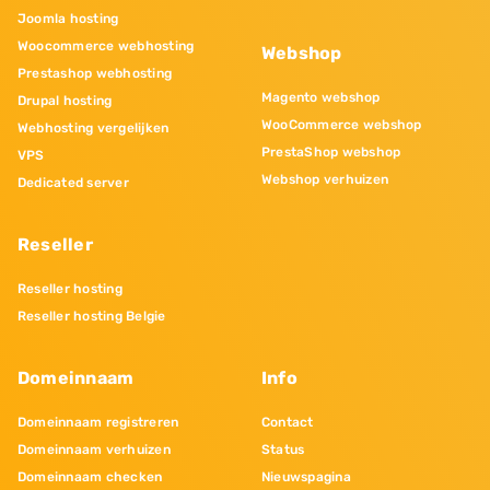
Joomla hosting
Woocommerce webhosting
Webshop
Prestashop webhosting
Magento webshop
Drupal hosting
WooCommerce webshop
Webhosting vergelijken
PrestaShop webshop
VPS
Webshop verhuizen
Dedicated server
Reseller
Reseller hosting
Reseller hosting Belgie
Domeinnaam
Info
Domeinnaam registreren
Contact
Domeinnaam verhuizen
Status
Domeinnaam checken
Nieuwspagina