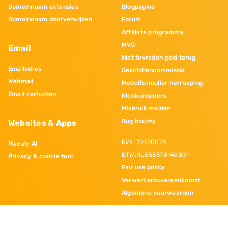
Domeinnaam extensies
Blogpagina
Domeinnaam doorverwijzen
Forum
Affiliate programma
MVO
Email
Niet tevreden geld terug
Emailadres
Geschillencommissie
Webmail
Modelformulier herroeping
Email verhuizen
Klokkenluiders
Misbruik melden
Bug bounty
Websites & Apps
KVK: 70570078
Macaly AI
BTW:NL858378140B01
Privacy & cookie tool
Fair use policy
Verwerkersovereenkomst
Algemene voorwaarden