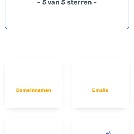
- 5 van 5 sterren -
Domeinnamen
Emails