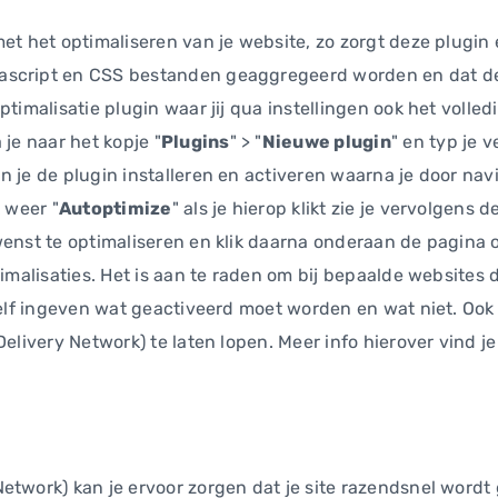
et het optimaliseren van je website, zo zorgt deze plugin 
ascript en CSS bestanden geaggregeerd worden en dat de
ptimalisatie plugin waar jij qua instellingen ook het volle
 je naar het kopje "
Plugins
" > "
Nieuwe plugin
" en typ je 
an je de plugin installeren en activeren waarna je door nav
k weer "
Autoptimize
" als je hierop klikt zie je vervolgens 
 wenst te optimaliseren en klik daarna onderaan de pagin
timalisaties. Het is aan te raden om bij bepaalde websites d
 zelf ingeven wat geactiveerd moet worden en wat niet. Ook
Delivery Network) te laten lopen. Meer info hierover vind je
etwork) kan je ervoor zorgen dat je site razendsnel wordt