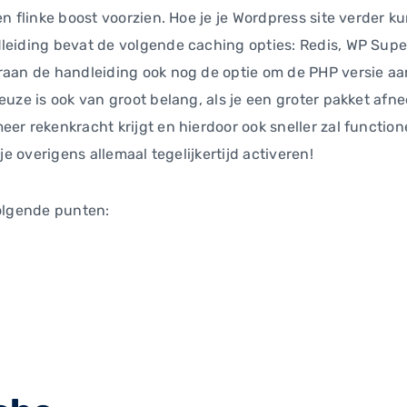
en flinke boost voorzien. Hoe je je Wordpress site verder k
dleiding bevat de volgende caching opties: Redis, WP Sup
raan de handleiding ook nog de optie om de PHP versie aan
euze is ook van groot belang, als je een groter pakket afn
er rekenkracht krijgt en hierdoor ook sneller zal function
 je overigens allemaal tegelijkertijd activeren!
volgende punten: