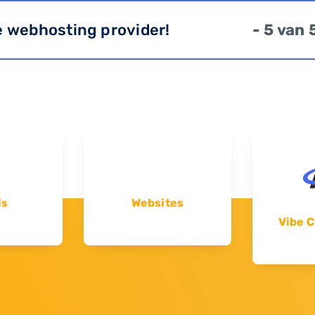
e webhosting provider!
- 5 van 
ls
Websites
Vibe C