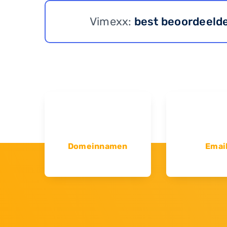
Vimexx:
best beoordeeld
Domeinnamen
Emai