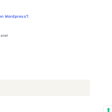
nen Wordpress?
.
 snel