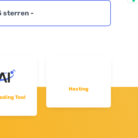
5 sterren -
Hosting
oding Tool