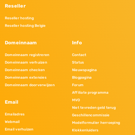
Reseller
Reseller hosting
Reseller hosting Belgie
Domeinnaam
Info
Domeinnaam registreren
Contact
Domeinnaam verhuizen
Status
Domeinnaam checken
Nieuwspagina
Domeinnaam extensies
Blogpagina
Domeinnaam doorverwijzen
Forum
Affiliate programma
MVO
Email
Niet tevreden geld terug
Emailadres
Geschillencommissie
Webmail
Modelformulier herroeping
Email verhuizen
Klokkenluiders