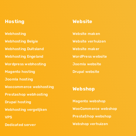
Hosting
Website
Webhosting
Website maken
Webhosting Belgie
Website verhuizen
Webhosting Duitsland
Website maker
Webhosting Engeland
WordPress website
Wordpress webhosting
Joomla website
Magento hosting
Drupal website
Joomla hosting
Woocommerce webhosting
Webshop
Prestashop webhosting
Magento webshop
Drupal hosting
WooCommerce webshop
Webhosting vergelijken
PrestaShop webshop
VPS
Webshop verhuizen
Dedicated server