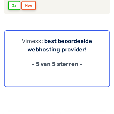
Ja
Nee
Vimexx:
best beoordeelde
webhosting provider!
- 5 van 5 sterren -