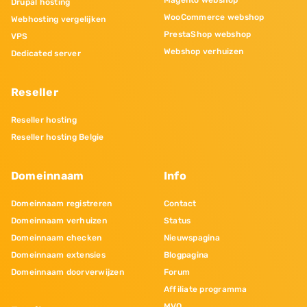
Magento webshop
Drupal hosting
WooCommerce webshop
Webhosting vergelijken
PrestaShop webshop
VPS
Webshop verhuizen
Dedicated server
Reseller
Reseller hosting
Reseller hosting Belgie
Domeinnaam
Info
Domeinnaam registreren
Contact
Domeinnaam verhuizen
Status
Domeinnaam checken
Nieuwspagina
Domeinnaam extensies
Blogpagina
Domeinnaam doorverwijzen
Forum
Affiliate programma
MVO