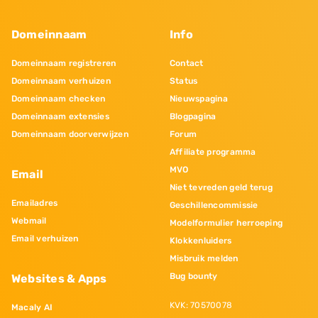
Domeinnaam
Info
Domeinnaam registreren
Contact
Domeinnaam verhuizen
Status
Domeinnaam checken
Nieuwspagina
Domeinnaam extensies
Blogpagina
Domeinnaam doorverwijzen
Forum
Affiliate programma
MVO
Email
Niet tevreden geld terug
Emailadres
Geschillencommissie
Webmail
Modelformulier herroeping
Email verhuizen
Klokkenluiders
Misbruik melden
Bug bounty
Websites & Apps
KVK: 70570078
Macaly AI