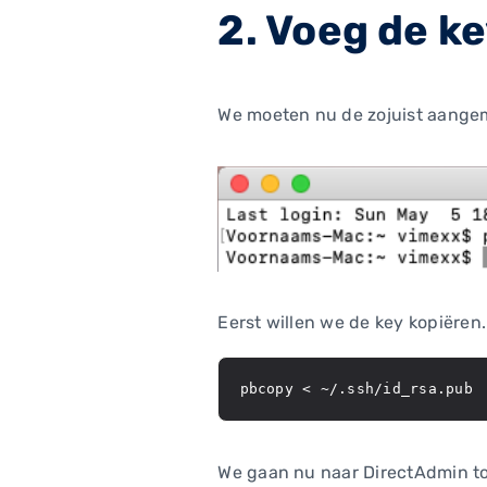
2. Voeg de k
We moeten nu de zojuist aangem
Eerst willen we de key kopiëren
pbcopy < ~/.ssh/id_rsa.pub
We gaan nu naar DirectAdmin t