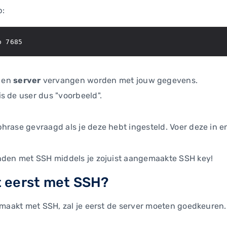
p:
p 7685
en
server
vervangen worden met jouw gegevens.
s de user dus "voorbeeld".
hrase gevraagd als je deze hebt ingesteld. Voer deze in e
onden met SSH middels je zojuist aangemaakte SSH key!
t eerst met SSH?
g maakt met SSH, zal je eerst de server moeten goedkeuren.