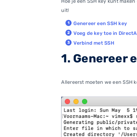
Hoe je een SSH key kunt maken 
uit!
Genereer een SSH key
Voeg de key toe in Direct
Verbind met SSH
1. Genereer 
Allereerst moeten we een SSH ke