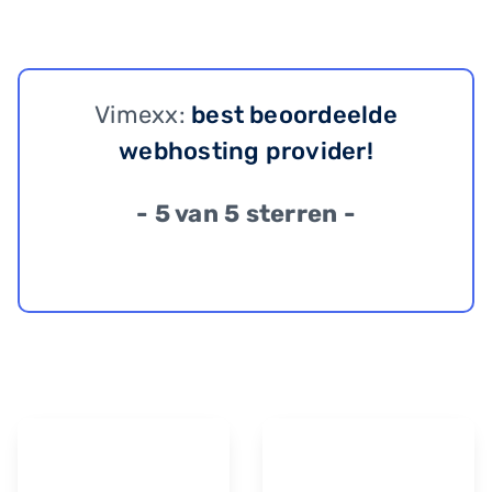
Vimexx:
best beoordeelde
webhosting provider!
- 5 van 5 sterren -