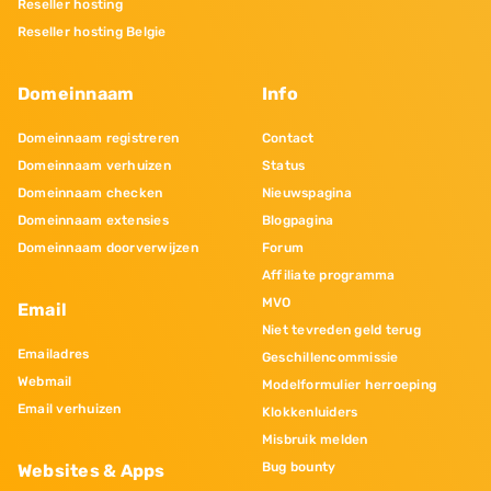
Reseller hosting
Reseller hosting Belgie
Domeinnaam
Info
Domeinnaam registreren
Contact
Domeinnaam verhuizen
Status
Domeinnaam checken
Nieuwspagina
Domeinnaam extensies
Blogpagina
Domeinnaam doorverwijzen
Forum
Affiliate programma
MVO
Email
Niet tevreden geld terug
Emailadres
Geschillencommissie
Webmail
Modelformulier herroeping
Email verhuizen
Klokkenluiders
Misbruik melden
Bug bounty
Websites & Apps