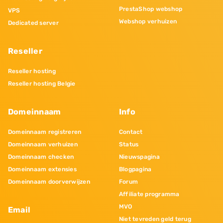
PrestaShop webshop
VPS
Webshop verhuizen
Dedicated server
Reseller
Reseller hosting
Reseller hosting Belgie
Domeinnaam
Info
Domeinnaam registreren
Contact
Domeinnaam verhuizen
Status
Domeinnaam checken
Nieuwspagina
Domeinnaam extensies
Blogpagina
Domeinnaam doorverwijzen
Forum
Affiliate programma
MVO
Email
Niet tevreden geld terug