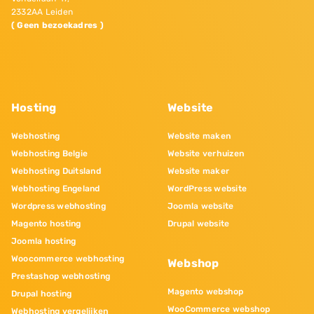
2332AA Leiden
( Geen bezoekadres )
Hosting
Website
Webhosting
Website maken
Webhosting Belgie
Website verhuizen
Webhosting Duitsland
Website maker
Webhosting Engeland
WordPress website
Wordpress webhosting
Joomla website
Magento hosting
Drupal website
Joomla hosting
Woocommerce webhosting
Webshop
Prestashop webhosting
Magento webshop
Drupal hosting
WooCommerce webshop
Webhosting vergelijken