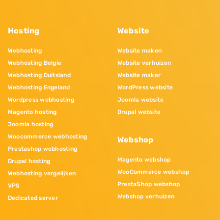
Hosting
Website
Webhosting
Website maken
Webhosting Belgie
Website verhuizen
Webhosting Duitsland
Website maker
Webhosting Engeland
WordPress website
Wordpress webhosting
Joomla website
Magento hosting
Drupal website
Joomla hosting
Woocommerce webhosting
Webshop
Prestashop webhosting
Magento webshop
Drupal hosting
WooCommerce webshop
Webhosting vergelijken
PrestaShop webshop
VPS
Webshop verhuizen
Dedicated server