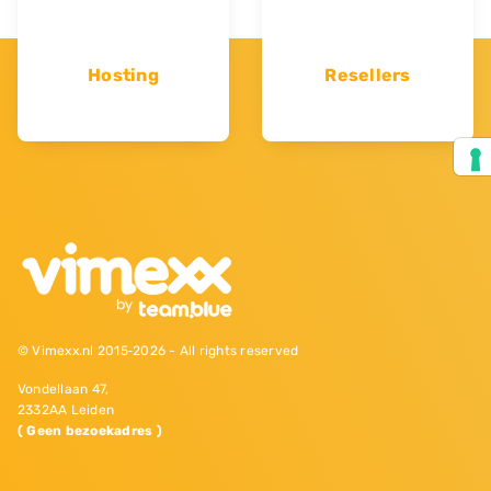
Hosting
Resellers
© Vimexx.nl 2015‐2026 - All rights reserved
Vondellaan 47,
2332AA Leiden
( Geen bezoekadres )