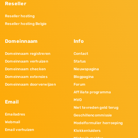
Reseller
Reseller hosting
Reseller hosting Belgie
Domeinnaam
Info
Domeinnaam registreren
Contact
Domeinnaam verhuizen
Status
Domeinnaam checken
Nieuwspagina
Domeinnaam extensies
Blogpagina
Domeinnaam doorverwijzen
Forum
Affiliate programma
MVO
Email
Niet tevreden geld terug
Emailadres
Geschillencommissie
Webmail
Modelformulier herroeping
Email verhuizen
Klokkenluiders