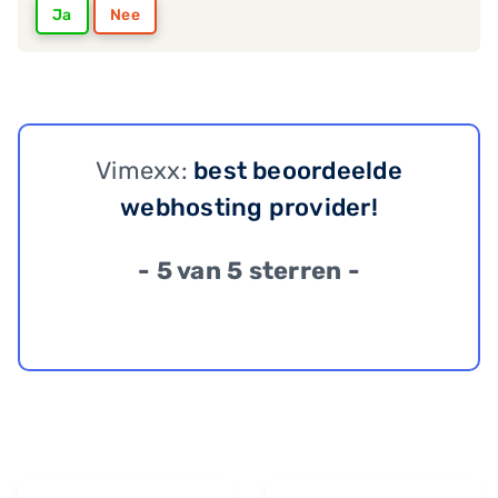
Ja
Nee
Vimexx:
best beoordeelde
webhosting provider!
- 5 van 5 sterren -