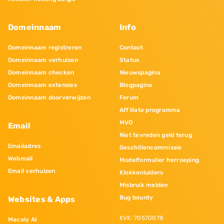
Domeinnaam
Info
Domeinnaam registreren
Contact
Domeinnaam verhuizen
Status
Domeinnaam checken
Nieuwspagina
Domeinnaam extensies
Blogpagina
Domeinnaam doorverwijzen
Forum
Affiliate programma
MVO
Email
Niet tevreden geld terug
Emailadres
Geschillencommissie
Webmail
Modelformulier herroeping
Email verhuizen
Klokkenluiders
Misbruik melden
Bug bounty
Websites & Apps
KVK: 70570078
Macaly AI