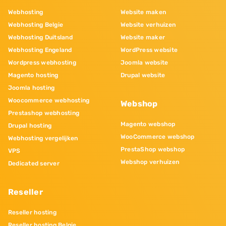
Webhosting
Website maken
Webhosting Belgie
Website verhuizen
Webhosting Duitsland
Website maker
Webhosting Engeland
WordPress website
Wordpress webhosting
Joomla website
Magento hosting
Drupal website
Joomla hosting
Woocommerce webhosting
Webshop
Prestashop webhosting
Magento webshop
Drupal hosting
WooCommerce webshop
Webhosting vergelijken
PrestaShop webshop
VPS
Webshop verhuizen
Dedicated server
Reseller
Reseller hosting
Reseller hosting Belgie