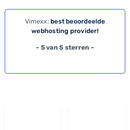
Vimexx:
best beoordeelde
webhosting provider!
- 5 van 5 sterren -