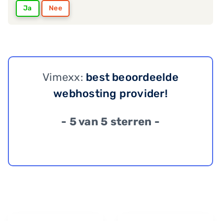
Ja
Nee
Vimexx:
best beoordeelde
webhosting provider!
- 5 van 5 sterren -