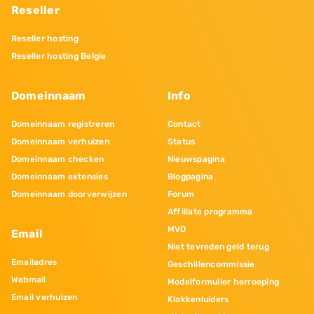
Reseller
Reseller hosting
Reseller hosting Belgie
Domeinnaam
Info
Domeinnaam registreren
Contact
Domeinnaam verhuizen
Status
Domeinnaam checken
Nieuwspagina
Domeinnaam extensies
Blogpagina
Domeinnaam doorverwijzen
Forum
Affiliate programma
MVO
Email
Niet tevreden geld terug
Emailadres
Geschillencommissie
Webmail
Modelformulier herroeping
Email verhuizen
Klokkenluiders