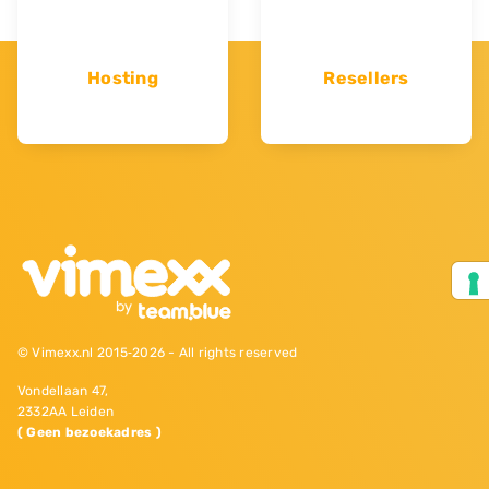
Hosting
Resellers
© Vimexx.nl 2015‐2026 - All rights reserved
Vondellaan 47,
2332AA Leiden
( Geen bezoekadres )