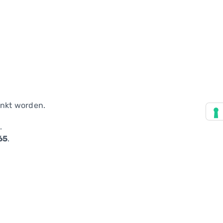
inkt worden.
.
65
.