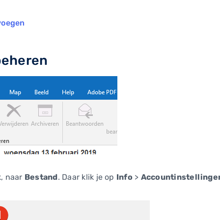
n
voegen
 beheren
k, naar
Bestand
. Daar klik je op
Info
>
Accountinstellinge