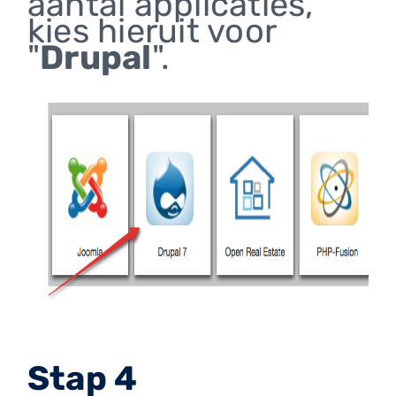
aantal applicaties,
kies hieruit voor
"
Drupal
".
Stap 4