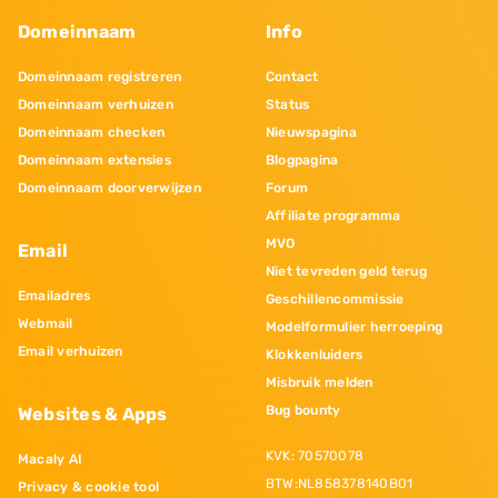
Domeinnaam
Info
Domeinnaam registreren
Contact
Domeinnaam verhuizen
Status
Domeinnaam checken
Nieuwspagina
Domeinnaam extensies
Blogpagina
Domeinnaam doorverwijzen
Forum
Affiliate programma
MVO
Email
Niet tevreden geld terug
Emailadres
Geschillencommissie
Webmail
Modelformulier herroeping
Email verhuizen
Klokkenluiders
Misbruik melden
Bug bounty
Websites & Apps
KVK: 70570078
Macaly AI
BTW:NL858378140B01
Privacy & cookie tool