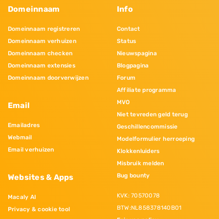
Domeinnaam
Info
Domeinnaam registreren
Contact
Domeinnaam verhuizen
Status
Domeinnaam checken
Nieuwspagina
Domeinnaam extensies
Blogpagina
Domeinnaam doorverwijzen
Forum
Affiliate programma
MVO
Email
Niet tevreden geld terug
Emailadres
Geschillencommissie
Webmail
Modelformulier herroeping
Email verhuizen
Klokkenluiders
Misbruik melden
Bug bounty
Websites & Apps
KVK: 70570078
Macaly AI
BTW:NL858378140B01
Privacy & cookie tool