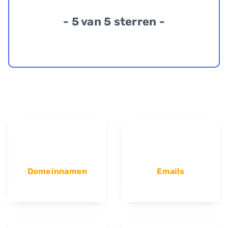
- 5 van 5 sterren -
Domeinnamen
Emails