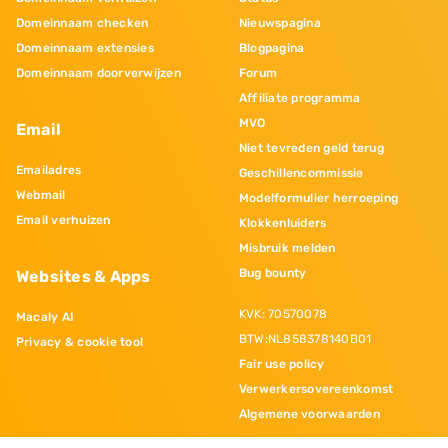
Domeinnaam checken
Nieuwspagina
Domeinnaam extensies
Blogpagina
Domeinnaam doorverwijzen
Forum
Affiliate programma
MVO
Email
Niet tevreden geld terug
Emailadres
Geschillencommissie
Webmail
Modelformulier herroeping
Email verhuizen
Klokkenluiders
Misbruik melden
Bug bounty
Websites & Apps
KVK: 70570078
Macaly AI
BTW:NL858378140B01
Privacy & cookie tool
Fair use policy
Verwerkersovereenkomst
Algemene voorwaarden