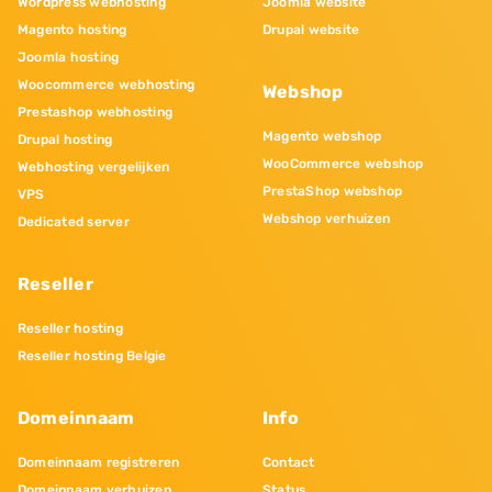
Wordpress webhosting
Joomla website
Magento hosting
Drupal website
Joomla hosting
Woocommerce webhosting
Webshop
Prestashop webhosting
Magento webshop
Drupal hosting
WooCommerce webshop
Webhosting vergelijken
PrestaShop webshop
VPS
Webshop verhuizen
Dedicated server
Reseller
Reseller hosting
Reseller hosting Belgie
Domeinnaam
Info
Domeinnaam registreren
Contact
Domeinnaam verhuizen
Status