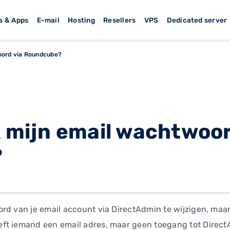
s & Apps
E-mail
Hosting
Resellers
VPS
Dedicated server
woord via Roundcube?
k mijn email wachtwoor
?
d van je email account via DirectAdmin te wijzigen, maar d
t iemand een email adres, maar geen toegang tot DirectAd