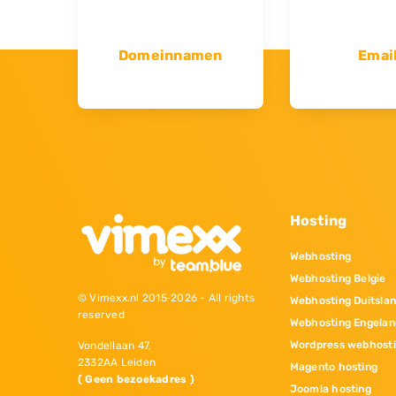
Domeinnamen
Emai
Hosting
Webhosting
Webhosting Belgie
© Vimexx.nl 2015‐2026 - All rights
Webhosting Duitsla
reserved
Webhosting Engelan
Wordpress webhost
Vondellaan 47,
2332AA Leiden
Magento hosting
( Geen bezoekadres )
Joomla hosting