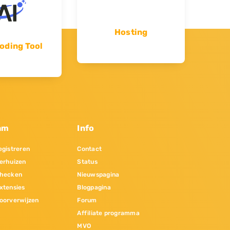
Hosting
oding Tool
am
Info
gistreren
Contact
erhuizen
Status
hecken
Nieuwspagina
xtensies
Blogpagina
oorverwijzen
Forum
Affiliate programma
MVO