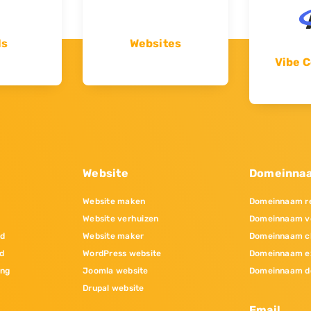
ls
Websites
Vibe C
Website
Domeinna
Website maken
Domeinnaam re
Website verhuizen
Domeinnaam v
nd
Website maker
Domeinnaam c
d
WordPress website
Domeinnaam e
ing
Joomla website
Domeinnaam d
Drupal website
Email