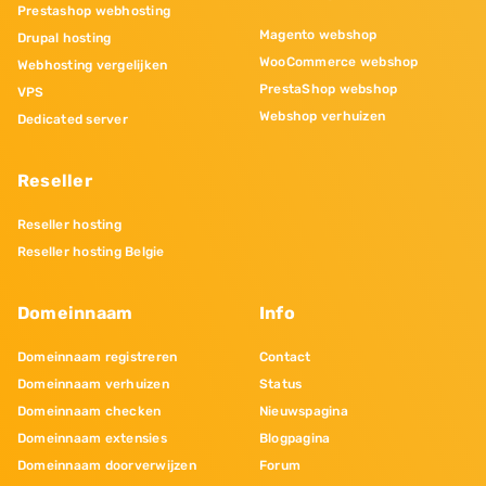
Prestashop webhosting
Magento webshop
Drupal hosting
WooCommerce webshop
Webhosting vergelijken
PrestaShop webshop
VPS
Webshop verhuizen
Dedicated server
Reseller
Reseller hosting
Reseller hosting Belgie
Domeinnaam
Info
Domeinnaam registreren
Contact
Domeinnaam verhuizen
Status
Domeinnaam checken
Nieuwspagina
Domeinnaam extensies
Blogpagina
Domeinnaam doorverwijzen
Forum