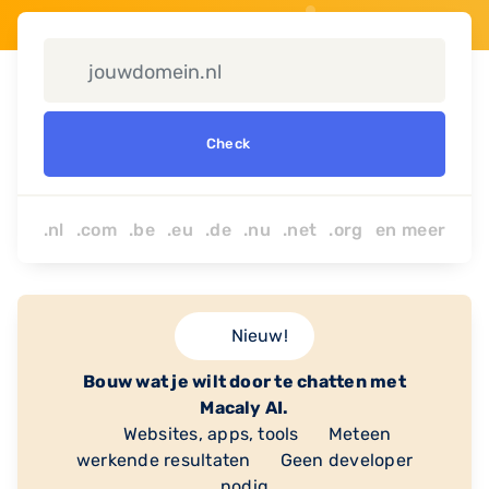
Check
.nl .com .be .eu .de .nu
.net
.org
en
meer
Nieuw!
Bouw wat je wilt door te chatten met
Macaly AI.
Websites, apps, tools
Meteen
werkende resultaten
Geen developer
nodig