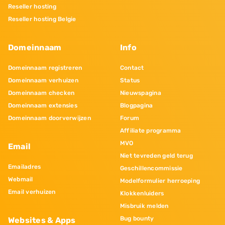
Reseller hosting
Reseller hosting Belgie
Domeinnaam
Info
Domeinnaam registreren
Contact
Domeinnaam verhuizen
Status
Domeinnaam checken
Nieuwspagina
Domeinnaam extensies
Blogpagina
Domeinnaam doorverwijzen
Forum
Affiliate programma
MVO
Email
Niet tevreden geld terug
Emailadres
Geschillencommissie
Webmail
Modelformulier herroeping
Email verhuizen
Klokkenluiders
Misbruik melden
Bug bounty
Websites & Apps