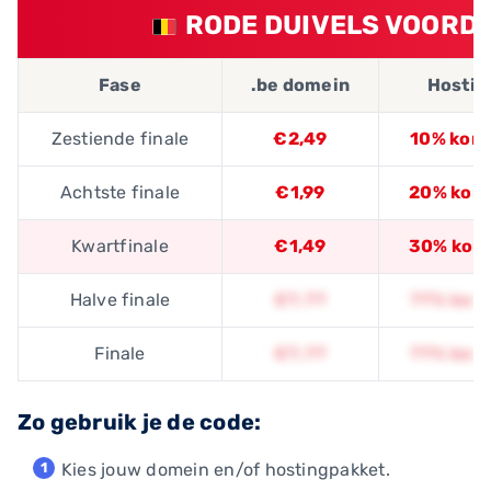
RODE DUIVELS VOORDEE
Fase
.be domein
Hostin
Zestiende finale
€2,49
10% kort
Achtste finale
€1,99
20% kort
Kwartfinale
€1,49
30% kort
Halve finale
€?,??
??% kort
Finale
€?,??
??% kort
Zo gebruik je de code:
Kies jouw domein en/of hostingpakket.