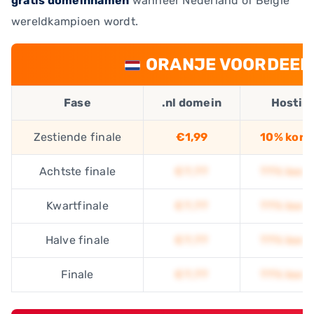
gratis domeinnamen
wanneer Nederland of België
wereldkampioen wordt.
ORANJE VOORDEEL (
Fase
.nl domein
Hostin
Zestiende finale
€1,99
10% kort
Achtste finale
€?,??
??% kort
Kwartfinale
€?,??
??% kort
Halve finale
€?,??
??% kort
Finale
€?,??
??% kort