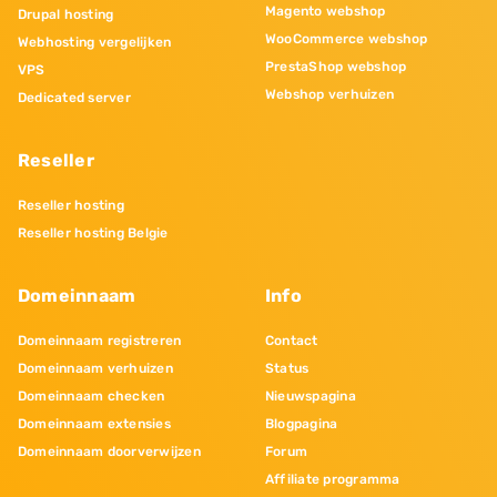
Magento webshop
Drupal hosting
WooCommerce webshop
Webhosting vergelijken
PrestaShop webshop
VPS
Webshop verhuizen
Dedicated server
Reseller
Reseller hosting
Reseller hosting Belgie
Domeinnaam
Info
Domeinnaam registreren
Contact
Domeinnaam verhuizen
Status
Domeinnaam checken
Nieuwspagina
Domeinnaam extensies
Blogpagina
Domeinnaam doorverwijzen
Forum
Affiliate programma