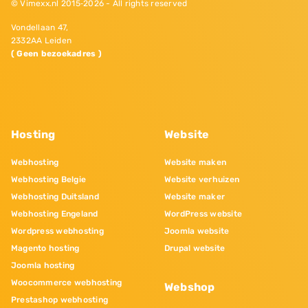
© Vimexx.nl 2015‐2026 - All rights reserved
Vondellaan 47,
2332AA Leiden
( Geen bezoekadres )
Hosting
Website
Webhosting
Website maken
Webhosting Belgie
Website verhuizen
Webhosting Duitsland
Website maker
Webhosting Engeland
WordPress website
Wordpress webhosting
Joomla website
Magento hosting
Drupal website
Joomla hosting
Woocommerce webhosting
Webshop
Prestashop webhosting