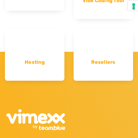
Vibe Coding Tool
Hosting
Resellers