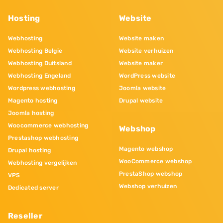
Hosting
Website
Webhosting
Website maken
Webhosting Belgie
Website verhuizen
Webhosting Duitsland
Website maker
Webhosting Engeland
WordPress website
Wordpress webhosting
Joomla website
Magento hosting
Drupal website
Joomla hosting
Woocommerce webhosting
Webshop
Prestashop webhosting
Magento webshop
Drupal hosting
WooCommerce webshop
Webhosting vergelijken
PrestaShop webshop
VPS
Webshop verhuizen
Dedicated server
Reseller