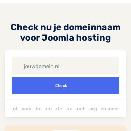
Check nu je domeinnaam
voor Joomla hosting
Check
.nl .com .be .eu .de .nu
.net
.org
en
meer