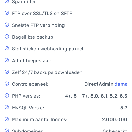
Spamfilter
FTP over SSL/TLS en SFTP
Snelste FTP verbinding
Dagelijkse backup
Statistieken webhosting pakket
Adult toegestaan
Zelf 24/7 backups downloaden
Controlepaneel:
DirectAdmin
demo
PHP versies:
4+, 5+, 7+, 8.0, 8.1, 8.2, 8.3
MySQL Versie:
5.7
Maximum aantal Inodes:
2.000.000
Subdomeinen:
Onbeperkt