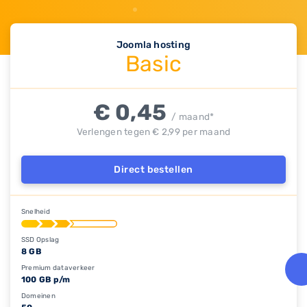
Joomla hosting
Basic
€ 0,45
/ maand*
Verlengen tegen € 2,99 per maand
Direct bestellen
Snelheid
SSD Opslag
8 GB
Premium dataverkeer
100 GB p/m
Domeinen