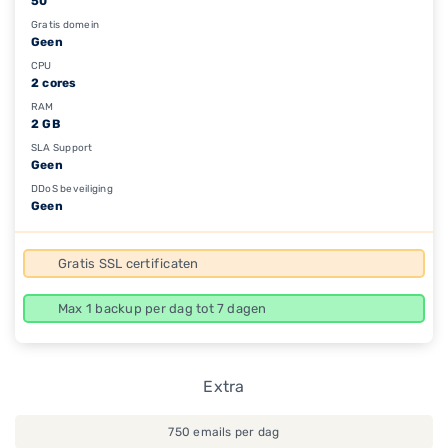
50
Gratis domein
Geen
CPU
2 cores
RAM
2 GB
SLA Support
Geen
DDoS beveiliging
Geen
Gratis SSL certificaten
Max 1 backup per dag tot 7 dagen
Extra
750 emails per dag