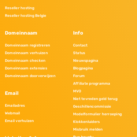
Reseller hosting
Reseller hosting Belgie
Domeinnaam
Info
Domeinnaam registreren
Contact
Domeinnaam verhuizen
Status
Domeinnaam checken
Nieuwspagina
Domeinnaam extensies
Blogpagina
Domeinnaam doorverwijzen
Forum
Affiliate programma
MVO
Email
Niet tevreden geld terug
Emailadres
Geschillencommissie
Webmail
Modelformulier herroeping
Email verhuizen
Klokkenluiders
Misbruik melden