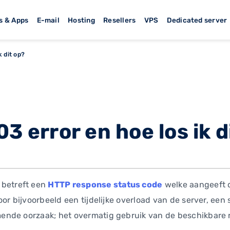
s & Apps
E-mail
Hosting
Resellers
VPS
Dedicated server
k dit op?
03 error en hoe los ik d
 betreft een
HTTP response status code
welke aangeeft d
oor bijvoorbeeld een tijdelijke overload van de server, ee
nde oorzaak; het overmatig gebruik van de beschikbare r