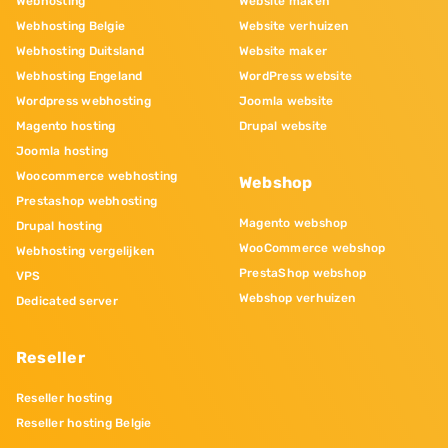
Webhosting
Website maken
Webhosting Belgie
Website verhuizen
Webhosting Duitsland
Website maker
Webhosting Engeland
WordPress website
Wordpress webhosting
Joomla website
Magento hosting
Drupal website
Joomla hosting
Woocommerce webhosting
Webshop
Prestashop webhosting
Magento webshop
Drupal hosting
WooCommerce webshop
Webhosting vergelijken
PrestaShop webshop
VPS
Webshop verhuizen
Dedicated server
Reseller
Reseller hosting
Reseller hosting Belgie