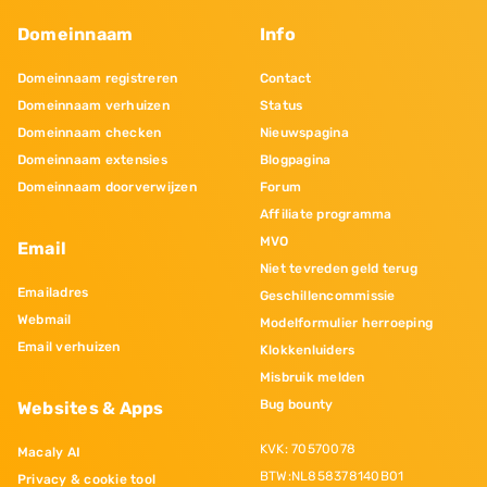
Domeinnaam
Info
Domeinnaam registreren
Contact
Domeinnaam verhuizen
Status
Domeinnaam checken
Nieuwspagina
Domeinnaam extensies
Blogpagina
Domeinnaam doorverwijzen
Forum
Affiliate programma
MVO
Email
Niet tevreden geld terug
Emailadres
Geschillencommissie
Webmail
Modelformulier herroeping
Email verhuizen
Klokkenluiders
Misbruik melden
Bug bounty
Websites & Apps
KVK: 70570078
Macaly AI
BTW:NL858378140B01
Privacy & cookie tool