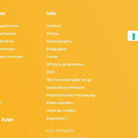
am
Info
gistreren
Contact
erhuizen
Status
hecken
Nieuwspagina
xtensies
Blogpagina
oorverwijzen
Forum
Affiliate programma
MVO
Niet tevreden geld terug
Geschillencommissie
Modelformulier herroeping
n
Klokkenluiders
Misbruik melden
Bug bounty
& Apps
KVK: 70570078