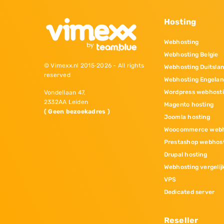
Hosting
Webhosting
Webhosting Belgie
© Vimexx.nl 2015‐2026 - All rights
Webhosting Duitsla
reserved
Webhosting Engelan
Wordpress webhost
Vondellaan 47,
2332AA Leiden
Magento hosting
( Geen bezoekadres )
Joomla hosting
Woocommerce webh
Prestashop webhos
Drupal hosting
Webhosting vergelij
VPS
Dedicated server
Reseller