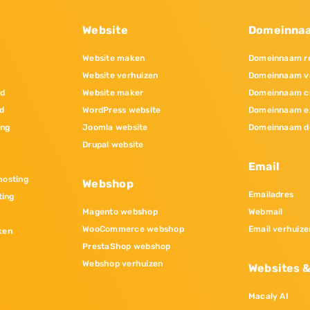
Website
Domeinna
Website maken
Domeinnaam re
Website verhuizen
Domeinnaam v
nd
Website maker
Domeinnaam c
d
WordPress website
Domeinnaam e
ing
Joomla website
Domeinnaam d
Drupal website
Email
osting
Webshop
Emailadres
ting
Magento webshop
Webmail
WooCommerce webshop
Email verhuize
ken
PrestaShop webshop
Webshop verhuizen
Websites 
Macaly AI