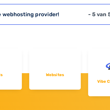
e webhosting provider!
- 5 van 
ls
Websites
Vibe C