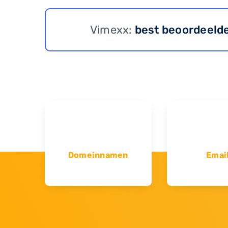
Vimexx:
best beoordeeld
Domeinnamen
Emai