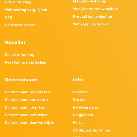
Magento webshop
Drupal hosting
WooCommerce webshop
Webhosting vergelijken
PrestaShop webshop
VPS
Webshop verhuizen
Dedicated server
Reseller
Reseller hosting
Reseller hosting Belgie
Domeinnaam
Info
Domeinnaam registreren
Contact
Domeinnaam verhuizen
Status
Domeinnaam checken
Nieuwspagina
Domeinnaam extensies
Blogpagina
Domeinnaam doorverwijzen
Forum
Affiliate programma