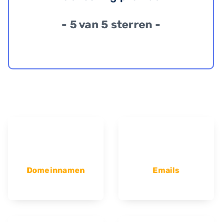
- 5 van 5 sterren -
Domeinnamen
Emails