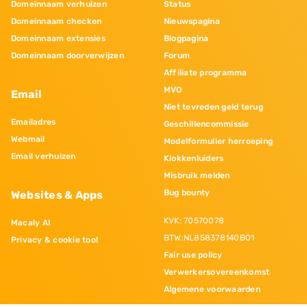
Domeinnaam verhuizen
Status
Domeinnaam checken
Nieuwspagina
Domeinnaam extensies
Blogpagina
Domeinnaam doorverwijzen
Forum
Affiliate programma
MVO
Email
Niet tevreden geld terug
Emailadres
Geschillencommissie
Webmail
Modelformulier herroeping
Email verhuizen
Klokkenluiders
Misbruik melden
Bug bounty
Websites & Apps
KVK: 70570078
Macaly AI
BTW:NL858378140B01
Privacy & cookie tool
Fair use policy
Verwerkersovereenkomst
Algemene voorwaarden