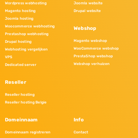
Wordpress webhosting
Joomla website
Magento hosting
Drupal website
Joomla hosting
Woocommerce webhosting
Webshop
Prestashop webhosting
Magento webshop
Drupal hosting
WooCommerce webshop
Webhosting vergelijken
PrestaShop webshop
VPS
Webshop verhuizen
Dedicated server
Reseller
Reseller hosting
Reseller hosting Belgie
Domeinnaam
Info
Domeinnaam registreren
Contact