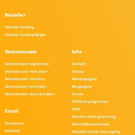
Reseller
Reseller hosting
Reseller hosting Belgie
Domeinnaam
Info
Domeinnaam registreren
Contact
Domeinnaam verhuizen
Status
Domeinnaam checken
Nieuwspagina
Domeinnaam extensies
Blogpagina
Domeinnaam doorverwijzen
Forum
Affiliate programma
MVO
Email
Niet tevreden geld terug
Emailadres
Geschillencommissie
Webmail
Modelformulier herroeping