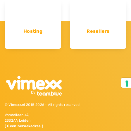
Hosting
Resellers
© Vimexx.nl 2015‐2026 - All rights reserved
Vondellaan 47,
2332AA Leiden
( Geen bezoekadres )