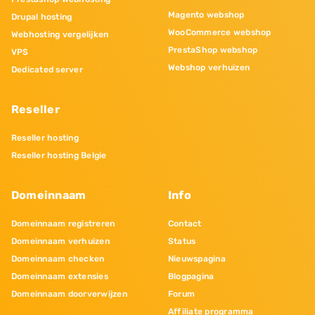
Magento webshop
Drupal hosting
WooCommerce webshop
Webhosting vergelijken
PrestaShop webshop
VPS
Webshop verhuizen
Dedicated server
Reseller
Reseller hosting
Reseller hosting Belgie
Domeinnaam
Info
Domeinnaam registreren
Contact
Domeinnaam verhuizen
Status
Domeinnaam checken
Nieuwspagina
Domeinnaam extensies
Blogpagina
Domeinnaam doorverwijzen
Forum
Affiliate programma