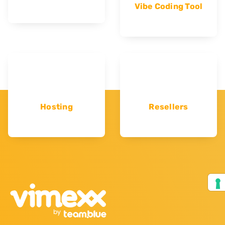
Vibe Coding Tool
Hosting
Resellers