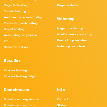
Magento hosting
Drupal website
Joomla hosting
Woocommerce webhosting
Webshop
Prestashop webhosting
Magento webshop
Drupal hosting
WooCommerce webshop
Webhosting vergelijken
PrestaShop webshop
VPS
Webshop verhuizen
Dedicated server
Reseller
Reseller hosting
Reseller hosting Belgie
Domeinnaam
Info
Domeinnaam registreren
Contact
Domeinnaam verhuizen
Status