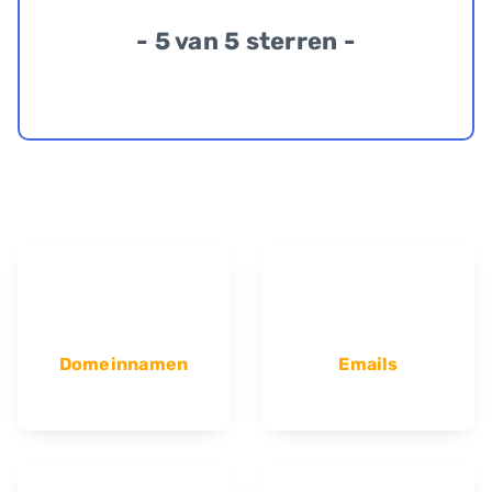
- 5 van 5 sterren -
Domeinnamen
Emails