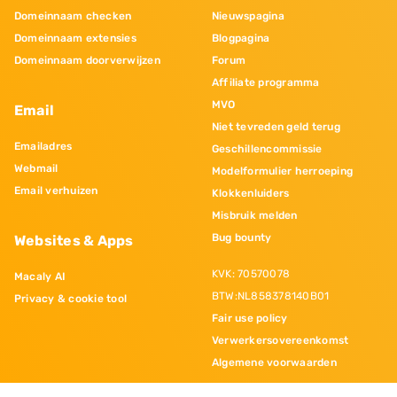
Domeinnaam checken
Nieuwspagina
Domeinnaam extensies
Blogpagina
Domeinnaam doorverwijzen
Forum
Affiliate programma
MVO
Email
Niet tevreden geld terug
Emailadres
Geschillencommissie
Webmail
Modelformulier herroeping
Email verhuizen
Klokkenluiders
Misbruik melden
Bug bounty
Websites & Apps
KVK: 70570078
Macaly AI
BTW:NL858378140B01
Privacy & cookie tool
Fair use policy
Verwerkersovereenkomst
Algemene voorwaarden