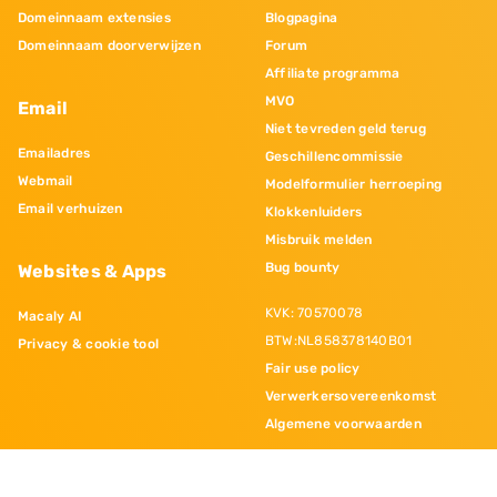
Domeinnaam extensies
Blogpagina
Domeinnaam doorverwijzen
Forum
Affiliate programma
MVO
Email
Niet tevreden geld terug
Emailadres
Geschillencommissie
Webmail
Modelformulier herroeping
Email verhuizen
Klokkenluiders
Misbruik melden
Bug bounty
Websites & Apps
KVK: 70570078
Macaly AI
BTW:NL858378140B01
Privacy & cookie tool
Fair use policy
Verwerkersovereenkomst
Algemene voorwaarden