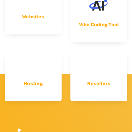
Websites
Vibe Coding Tool
Hosting
Resellers