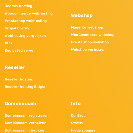
Joomla hosting
Woocommerce webhosting
Webshop
Prestashop webhosting
Magento webshop
Drupal hosting
WooCommerce webshop
Webhosting vergelijken
PrestaShop webshop
VPS
Webshop verhuizen
Dedicated server
Reseller
Reseller hosting
Reseller hosting Belgie
Domeinnaam
Info
Domeinnaam registreren
Contact
Domeinnaam verhuizen
Status
Domeinnaam checken
Nieuwspagina