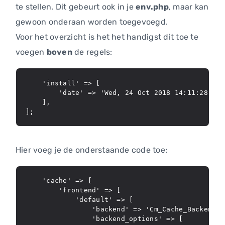
te stellen. Dit gebeurt ook in je
env.php
, maar kan
gewoon onderaan worden toegevoegd.
Voor het overzicht is het het handigst dit toe te
voegen
boven
de regels:
    'install' => [

        'date' => 'Wed, 24 Oct 2018 14:11:28 +000
    ],

Hier voeg je de onderstaande code toe:
    'cache' => [

        'frontend' => [

            'default' => [

                'backend' => 'Cm_Cache_Backend_Re
                'backend_options' => [
