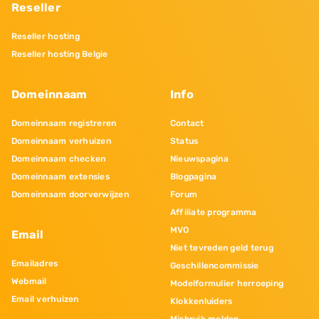
Reseller
Reseller hosting
Reseller hosting Belgie
Domeinnaam
Info
Domeinnaam registreren
Contact
Domeinnaam verhuizen
Status
Domeinnaam checken
Nieuwspagina
Domeinnaam extensies
Blogpagina
Domeinnaam doorverwijzen
Forum
Affiliate programma
MVO
Email
Niet tevreden geld terug
Emailadres
Geschillencommissie
Webmail
Modelformulier herroeping
Email verhuizen
Klokkenluiders
Misbruik melden