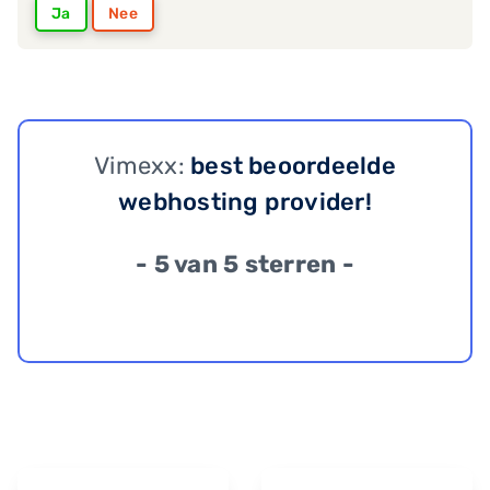
Ja
Nee
Vimexx:
best beoordeelde
webhosting provider!
- 5 van 5 sterren -