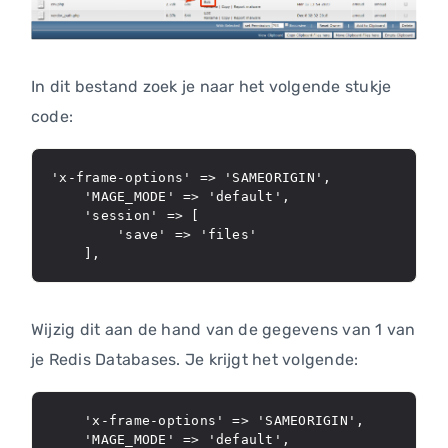
In dit bestand zoek je naar het volgende stukje
code:
'x-frame-options' => 'SAMEORIGIN',

    'MAGE_MODE' => 'default',

    'session' => [

        'save' => 'files'

Wijzig dit aan de hand van de gegevens van 1 van
je Redis Databases. Je krijgt het volgende:
    'x-frame-options' => 'SAMEORIGIN',

    'MAGE_MODE' => 'default',
