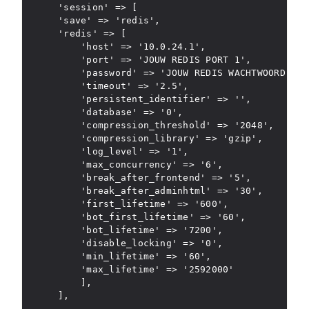
    'session' => [

    'save' => 'redis',

    'redis' => [

        'host' => '10.0.24.1',

        'port' => 'JOUW REDIS PORT 1',

        'password' => 'JOUW REDIS WACHTWOORD 1',

        'timeout' => '2.5',

        'persistent_identifier' => '',

        'database' => '0',

        'compression_threshold' => '2048',

        'compression_library' => 'gzip',

        'log_level' => '1',

        'max_concurrency' => '6',

        'break_after_frontend' => '5',

        'break_after_adminhtml' => '30',

        'first_lifetime' => '600',

        'bot_first_lifetime' => '60',

        'bot_lifetime' => '7200',

        'disable_locking' => '0',

        'min_lifetime' => '60',

        'max_lifetime' => '2592000'

        ],
