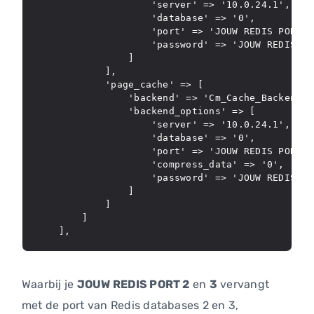
                    'server' => '10.0.24.1',

                    'database' => '0',

                    'port' => 'JOUW REDIS PORT 2'
                    'password' => 'JOUW REDIS WA
                ]

            ],

            'page_cache' => [

                'backend' => 'Cm_Cache_Backend_Re
                'backend_options' => [

                    'server' => '10.0.24.1',

                    'database' => '0',

                    'port' => 'JOUW REDIS PORT 3'
                    'compress_data' => '0',

                    'password' => 'JOUW REDIS WA
                ]

            ]

        ]

Waarbij je
JOUW REDIS PORT 2
en
3
vervangt
met de port van Redis databases 2 en 3,