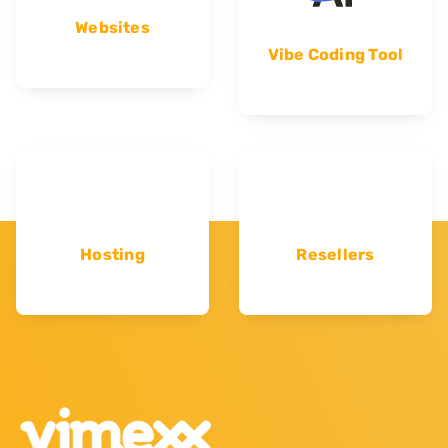
Websites
Vibe Coding Tool
Hosting
Resellers