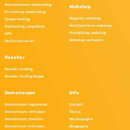
Woocommerce webhosting
Webshop
Prestashop webhosting
Magento webshop
Drupal hosting
WooCommerce webshop
Webhosting vergelijken
PrestaShop webshop
VPS
Webshop verhuizen
Dedicated server
Reseller
Reseller hosting
Reseller hosting Belgie
Domeinnaam
Info
Domeinnaam registreren
Contact
Domeinnaam verhuizen
Status
Domeinnaam checken
Nieuwspagina
Domeinnaam extensies
Blogpagina