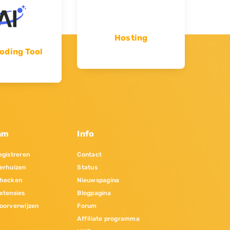
Hosting
oding Tool
am
Info
gistreren
Contact
erhuizen
Status
hecken
Nieuwspagina
xtensies
Blogpagina
oorverwijzen
Forum
Affiliate programma