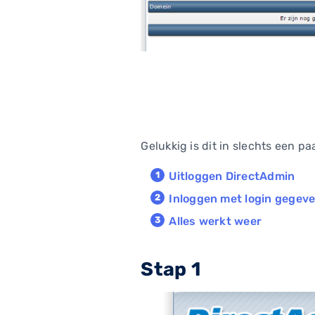
Gelukkig is dit in slechts een 
Uitloggen DirectAdmin
Inloggen met login gegev
Alles werkt weer
Stap 1