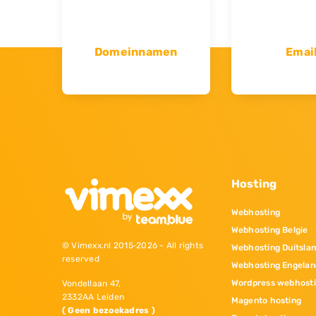
Domeinnamen
Emai
Hosting
Webhosting
Webhosting Belgie
© Vimexx.nl 2015‐2026 - All rights
Webhosting Duitsla
reserved
Webhosting Engelan
Wordpress webhost
Vondellaan 47,
2332AA Leiden
Magento hosting
( Geen bezoekadres )