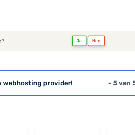
n?
Ja
Nee
e webhosting provider!
- 5 van 