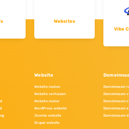
ls
Websites
Vibe C
Website
Domeinna
Website maken
Domeinnaam re
Website verhuizen
Domeinnaam v
nd
Website maker
Domeinnaam c
d
WordPress website
Domeinnaam e
ing
Joomla website
Domeinnaam d
Drupal website