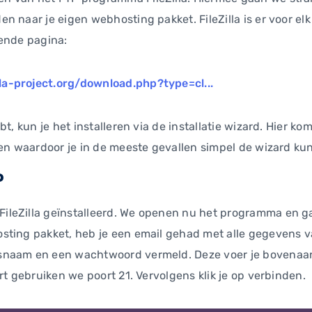
n naar je eigen webhosting pakket. FileZilla is er voor el
gende pagina:
illa-project.org/download.php?type=cl...
bt, kun je het installeren via de installatie wizard. Hier k
ren waardoor je in de meeste gevallen simpel de wizard ku
P
leZilla geïnstalleerd. We openen nu het programma en g
ting pakket, heb je een email gehad met alle gegevens va
aam en een wachtwoord vermeld. Deze voer je bovenaan in F
rt gebruiken we poort 21. Vervolgens klik je op verbinden.