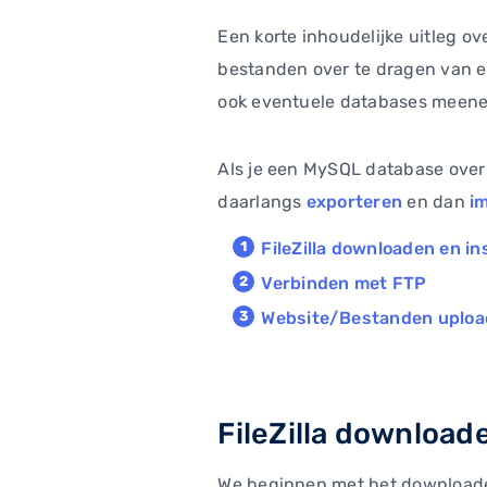
Een korte inhoudelijke uitleg ov
bestanden over te dragen van en
ook eventuele databases meene
Als je een MySQL database over
daarlangs
exporteren
en dan
i
FileZilla downloaden en in
Verbinden met FTP
Website/Bestanden uploa
FileZilla download
We beginnen met het downloaden