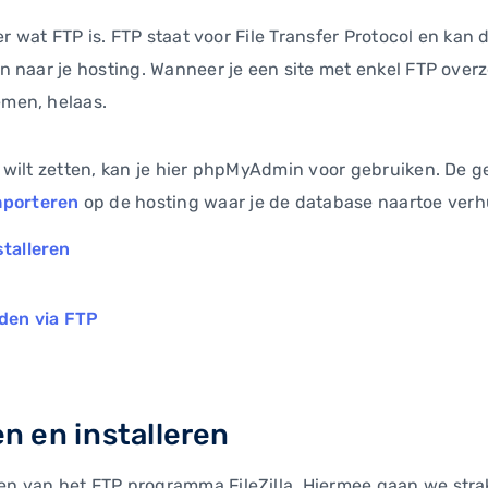
er wat FTP is. FTP staat voor File Transfer Protocol en ka
 naar je hosting. Wanneer je een site met enkel FTP overze
men, helaas.
 wilt zetten, kan je hier phpMyAdmin voor gebruiken. De 
mporteren
op de hosting waar je de database naartoe verhu
stalleren
den via FTP
en en installeren
 van het FTP programma FileZilla. Hiermee gaan we stra