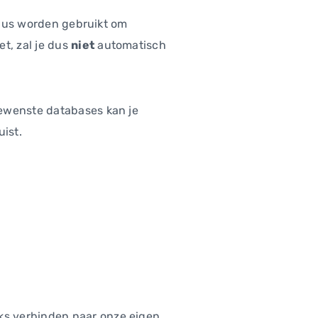
n dus worden gebruikt om
t, zal je dus
niet
automatisch
gewenste databases kan je
ist.
ks verbinden naar onze eigen