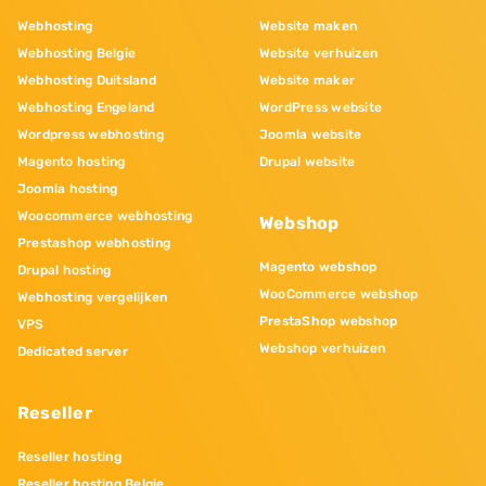
Webhosting
Website maken
Webhosting Belgie
Website verhuizen
Webhosting Duitsland
Website maker
Webhosting Engeland
WordPress website
Wordpress webhosting
Joomla website
Magento hosting
Drupal website
Joomla hosting
Woocommerce webhosting
Webshop
Prestashop webhosting
Magento webshop
Drupal hosting
WooCommerce webshop
Webhosting vergelijken
PrestaShop webshop
VPS
Webshop verhuizen
Dedicated server
Reseller
Reseller hosting
Reseller hosting Belgie