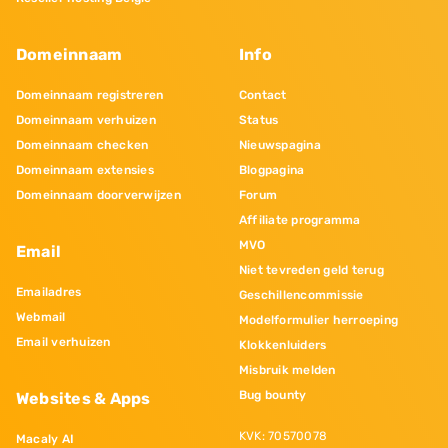
Domeinnaam
Info
Domeinnaam registreren
Contact
Domeinnaam verhuizen
Status
Domeinnaam checken
Nieuwspagina
Domeinnaam extensies
Blogpagina
Domeinnaam doorverwijzen
Forum
Affiliate programma
MVO
Email
Niet tevreden geld terug
Emailadres
Geschillencommissie
Webmail
Modelformulier herroeping
Email verhuizen
Klokkenluiders
Misbruik melden
Bug bounty
Websites & Apps
KVK: 70570078
Macaly AI