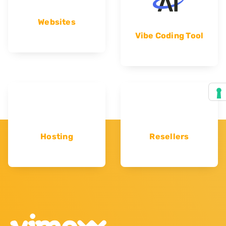
Websites
Vibe Coding Tool
Hosting
Resellers