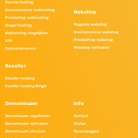
Joomla hosting
Woocommerce webhosting
Webshop
Prestashop webhosting
Magento webshop
Drupal hosting
WooCommerce webshop
Webhosting vergelijken
PrestaShop webshop
VPS
Webshop verhuizen
Dedicated server
Reseller
Reseller hosting
Reseller hosting Belgie
Domeinnaam
Info
Domeinnaam registreren
Contact
Domeinnaam verhuizen
Status
Domeinnaam checken
Nieuwspagina