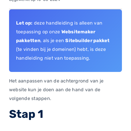
Let op:
deze handleiding is alleen van
toepassing op onze
Websitemaker
pakketten
, als je een
Sitebuilder pakket
(te vinden bij je domeinen) hebt, is deze
handleiding niet van toepassing.
Het aanpassen van de achtergrond van je
website kun je doen aan de hand van de
volgende stappen.
Stap 1