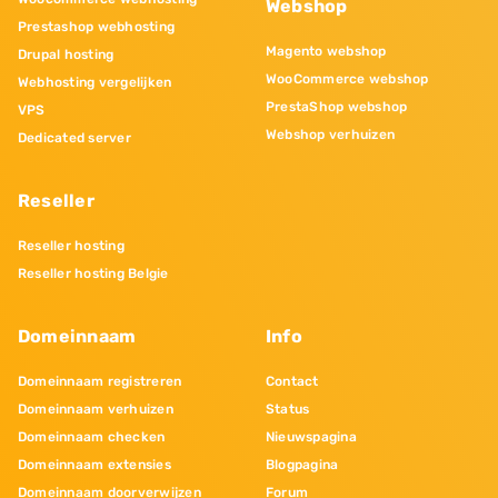
Webshop
Prestashop webhosting
Magento webshop
Drupal hosting
WooCommerce webshop
Webhosting vergelijken
PrestaShop webshop
VPS
Webshop verhuizen
Dedicated server
Reseller
Reseller hosting
Reseller hosting Belgie
Domeinnaam
Info
Domeinnaam registreren
Contact
Domeinnaam verhuizen
Status
Domeinnaam checken
Nieuwspagina
Domeinnaam extensies
Blogpagina
Domeinnaam doorverwijzen
Forum