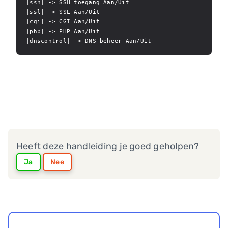
|ssh| -> SSH toegang Aan/Uit

|ssl| -> SSL Aan/Uit

|cgi| -> CGI Aan/Uit

|php| -> PHP Aan/Uit

|dnscontrol| -> DNS beheer Aan/Uit
Heeft deze handleiding je goed geholpen?
Ja
Nee