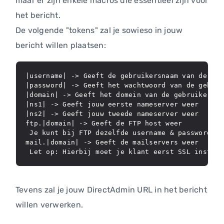
maar er zijn enkele macros die essentieel zijn voor
het bericht.
De volgende "tokens" zal je sowieso in jouw
bericht willen plaatsen:
|username| -> Geeft de gebruikersnaam van de user
|password| -> Geeft het wachtwoord van de gebruik
|domain| -> Geeft het domein van de gebruiker wee
|ns1| -> Geeft jouw eerste nameserver weer

|ns2| -> Geeft jouw tweede nameserver weer

ftp.|domain| -> Geeft de FTP host weer

 Je kunt bij FTP dezelfde username & password wee
mail.|domain| -> Geeft de mailservers weer

 Let op: Hierbij moet je klant eerst SSL install
Tevens zal je jouw DirectAdmin URL in het bericht
willen verwerken.