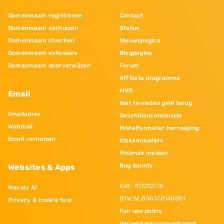
Domeinnaam registreren
Contact
Domeinnaam verhuizen
Status
Domeinnaam checken
Nieuwspagina
Domeinnaam extensies
Blogpagina
Domeinnaam doorverwijzen
Forum
Affiliate programma
MVO
Email
Niet tevreden geld terug
Emailadres
Geschillencommissie
Webmail
Modelformulier herroeping
Email verhuizen
Klokkenluiders
Misbruik melden
Bug bounty
Websites & Apps
KVK: 70570078
Macaly AI
BTW:NL858378140B01
Privacy & cookie tool
Fair use policy
Verwerkersovereenkomst