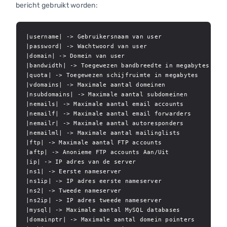
bericht gebruikt worden:
|username| -> Gebruikersnaam van user

|password| -> Wachtwoord van user

|domain| -> Domein van user

|bandwidth| -> Toegewezen bandbreedte in megabytes

|quota| -> Toegewezen schijfruimte in megabytes

|vdomains| -> Maximale aantal domeinen

|nsubdomains| -> Maximale aantal subdomeinen

|nemails| -> Maximale aantal email accounts

|nemailf| -> Maximale aantal email forwarders

|nemailr| -> Maximale aantal autoresponders

|nemailml| -> Maximale aantal mailinglists

|ftp| -> Maximale aantal FTP accounts

|aftp| -> Anonieme FTP accounts Aan/Uit

|ip| -> IP adres van de server

|ns1| -> Eerste nameserver

|ns1ip| -> IP adres eerste nameserver

|ns2| -> Tweede nameserver

|ns2ip| -> IP adres tweede nameserver

|mysql| -> Maximale aantal MySQL databases

|domainptr| -> Maximale aantal domein pointers
