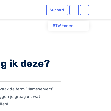
Support
BTW tonen
g ik deze?
k vaak de term "Nameservers"
ggen je graag uit wat
llen!