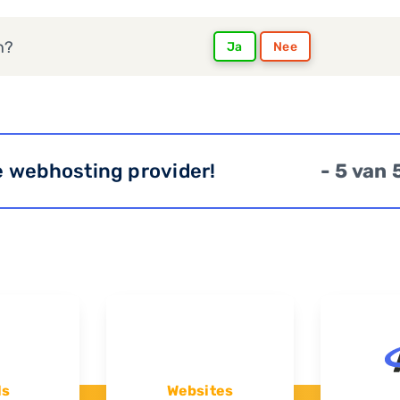
n?
Ja
Nee
e webhosting provider!
- 5 van 
ls
Websites