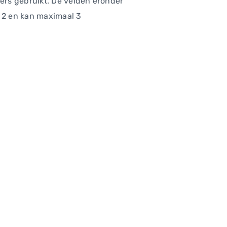
vers gebruikt. De velden eronder
 2 en kan maximaal 3