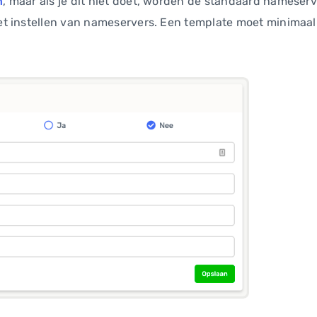
n
, maar als je dit niet doet, worden de standaard nameser
t instellen van nameservers. Een template moet minimaal